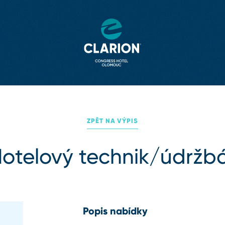
ZPĚT NA VÝPIS
otelový technik/údržb
Popis nabídky