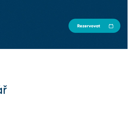
Rezervovat
ář