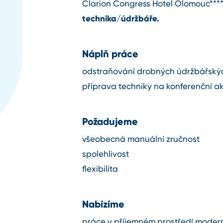
Clarion Congress Hotel Olomouc****
technika/údržbáře.
Náplň práce
odstraňování drobných údržbářskýc
příprava techniky na konferenční a
Požadujeme
všeobecná manuální zručnost
spolehlivost
flexibilita
Nabízíme
práce v příjemném prostředí modern