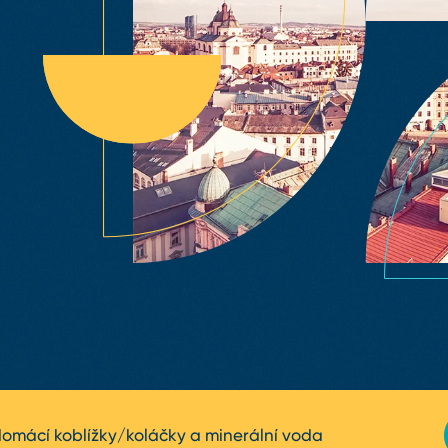
omácí koblížky/koláčky a minerální voda