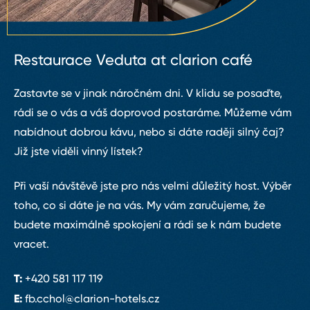
Restaurace Veduta at clarion café
Zastavte se v jinak náročném dni. V klidu se posaďte,
rádi se o vás a váš doprovod postaráme. Můžeme vám
nabídnout dobrou kávu, nebo si dáte raději silný čaj?
Již jste viděli vinný lístek?
Při vaší návštěvě jste pro nás velmi důležitý host. Výběr
toho, co si dáte je na vás. My vám zaručujeme, že
budete maximálně spokojení a rádi se k nám budete
vracet.
T:
+420 581 117 119
E:
fb.cchol@clarion⁠-⁠hotels.cz