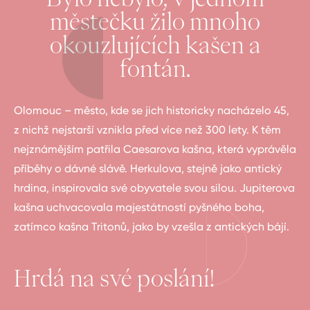
městečku žilo mnoho
okouzlujících kašen a
fontán.
Olomouc – město, kde se jich historicky nacházelo 45,
z nichž nejstarší vznikla před více než 300 lety. K těm
nejznámějším patřila Caesarova kašna, která vyprávěla
příběhy o dávné slávě. Herkulova, stejně jako antický
hrdina, inspirovala své obyvatele svou silou. Jupiterova
kašna uchvacovala majestátností pyšného boha,
zatímco kašna Tritonů, jako by vzešla z antických bájí.
Hrdá na své poslání!