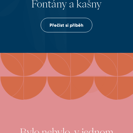
Fontány a kašny
Přečíst si příběh
Bylo nebylo, v jednom