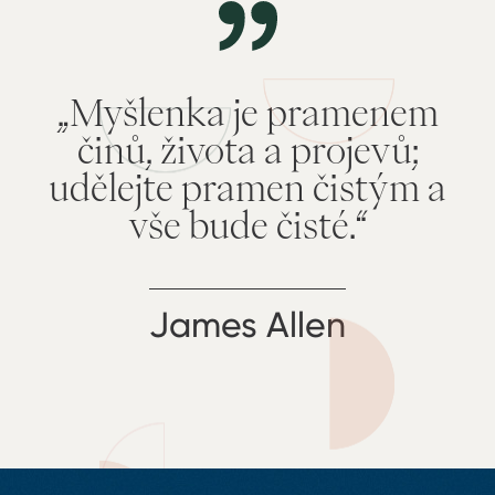
„Myšlenka je pramenem
činů, života a projevů;
udělejte pramen čistým a
vše bude čisté.“
James Allen