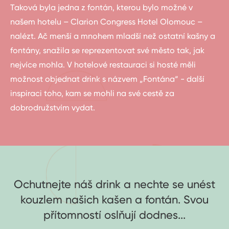
Taková byla jedna z fontán, kterou bylo možné v
našem hotelu – Clarion Congress Hotel Olomouc –
nalézt. Ač menší a mnohem mladší než ostatní kašny a
fontány, snažila se reprezentovat své město tak, jak
nejvíce mohla. V hotelové restauraci si hosté měli
možnost objednat drink s názvem „Fontána“ - další
inspiraci toho, kam se mohli na své cestě za
dobrodružstvím vydat.
Ochutnejte náš drink a nechte se unést
kouzlem našich kašen a fontán. Svou
přítomností oslňují dodnes...